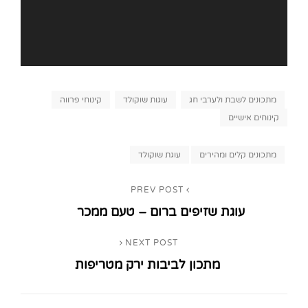
Categories
מתכונים לשבת ולערבי חג
עוגות שוקולד
קינוחי פרווה
קינוחים אישיים
Tags,
מתכונים קלים ומהירים
עוגת שוקולד
ניווט
PREV POST
Previous
עוגת שזיפים ברום – טעם ממכר
Post
NEXT POST
Next
מתכון לביבות ירק מטריפות
Post