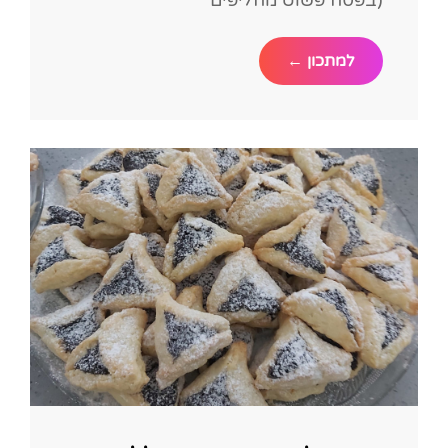
עוגת
למתכון ←
שיש
בתבנית
אנג'ל