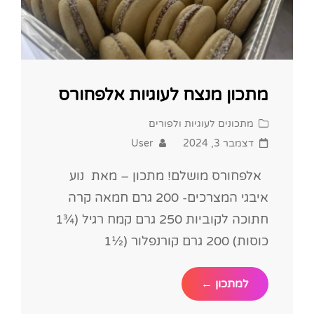
מתכון מנצח לעוגיות אלפחורס
Cat
מתכונים לעוגיות ולפורים
Links
Posted
דצמבר 3, 2024
User
on
אלפחורס מושלם! מתכון – מאת נוע
איבגי המצרכים- 200 גרם חמאה קרה
חתוכה לקוביות 250 גרם קמח רגיל (¾1
כוסות) 200 גרם קורנפלור (½1
מתכון
למתכון ←
מנצח
לעוגיות