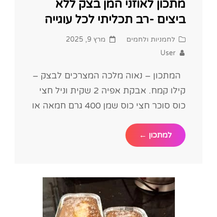
מתכון לאוזני המן בצק ללא
ביצים -רב תכליתי לכל עוגייה
Posted
Cat
לחמניות ולחמים
מרץ 9, 2025
on
Links
User
המתכון – נאוה מלכה המצרכים לבצק –
קילו קמח. אבקת אפיה 2 שקית וניל חצי
כוס סוכר חצי כוס שמן 400 גרם חמאה או
מתכון
למתכון ←
לאוזני
המן
בצק
ללא
ביצים
-
רב
תכליתי