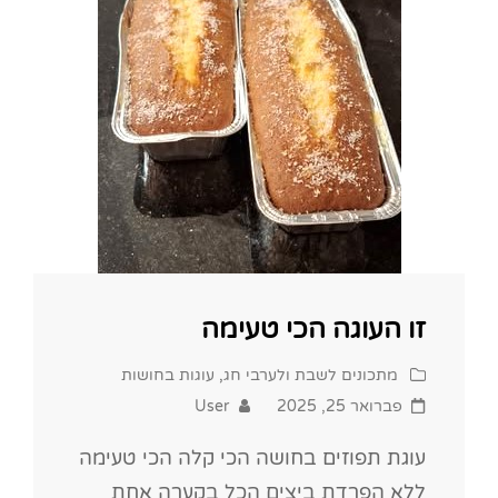
לכל
עוגייה
זו העוגה הכי טעימה
Cat
מתכונים לשבת ולערבי חג
,
עוגות בחושות
Links
Posted
פברואר 25, 2025
User
on
עוגת תפוזים בחושה הכי קלה הכי טעימה
ללא הפרדת ביצים הכל בקערה אחת