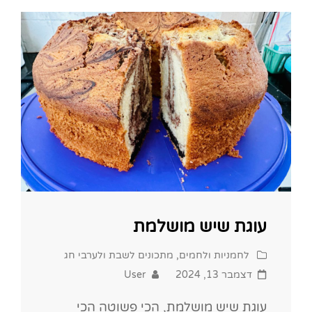
הכי
טעימה
עוגת שיש מושלמת
Cat
לחמניות ולחמים
,
מתכונים לשבת ולערבי חג
Links
Posted
דצמבר 13, 2024
User
on
עוגת שיש מושלמת, הכי פשוטה הכי