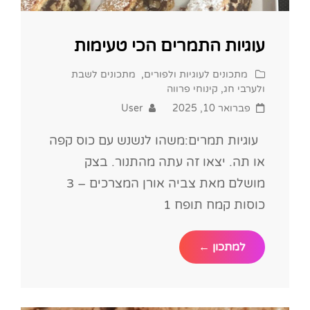
עוגיות התמרים הכי טעימות
Cat
מתכונים לעוגיות ולפורים
,
מתכונים לשבת
Links
ולערבי חג
,
קינוחי פרווה
Posted
פברואר 10, 2025
User
on
עוגיות תמרים:משהו לנשנש עם כוס קפה
או תה. יצאו זה עתה מהתנור. בצק
מושלם מאת צביה אורן המצרכים – 3
כוסות קמח תופח 1
עוגיות
למתכון ←
התמרים
הכי
טעימות