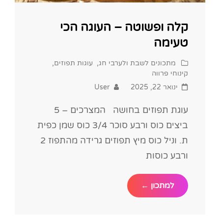
קלה ופשוטה – העוגה הכי
טעימה
Cat
מתכונים לשבת ולערבי חג
,
עוגות תפוזים
,
Links
קינוחי פרווה
Posted
ינואר 22, 2025
User
on
עוגת תפוזים בחושה המצרכים – 5
ביצים כוס ורבע סוכר 3/4 כוס שמן כפית
ת. וניל כוס מיץ תפוזים גרידה מהתפוז 2
ורבע כוסות
קלה
למתכון ←
ופשוטה
–
העוגה