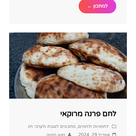
לחמניות
למתכון ←
רכות
עננים
לחם פרנה מרוקאי
Cat
לחמניות ולחמים
,
מתכונים לשבת ולערבי חג
Links
Posted
אפריל 29, 2024
משו מתוק