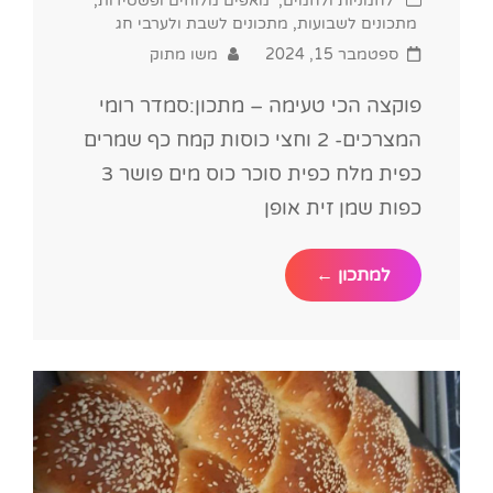
לחמניות ולחמים
,
מאפים מלוחים ופשטידות
,
Links
מתכונים לשבועות
,
מתכונים לשבת ולערבי חג
Posted
ספטמבר 15, 2024
משו מתוק
on
פוקצה הכי טעימה – מתכון:סמדר רומי
המצרכים- 2 וחצי כוסות קמח כף שמרים
כפית מלח כפית סוכר כוס מים פושר 3
כפות שמן זית אופן
מתכון
למתכון ←
לפוקצ'ה
חלומית
רכה
וטעימה