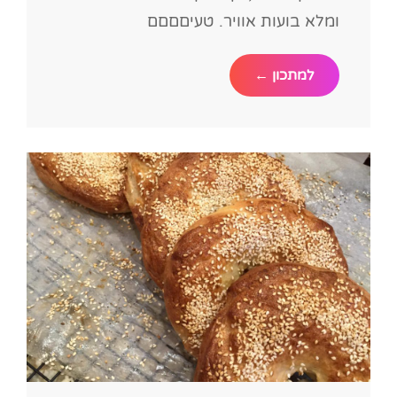
ומלא בועות אוויר. טעיםםםם
פיתות
למתכון ←
כיס
מדהימות
כמו
מאפיות