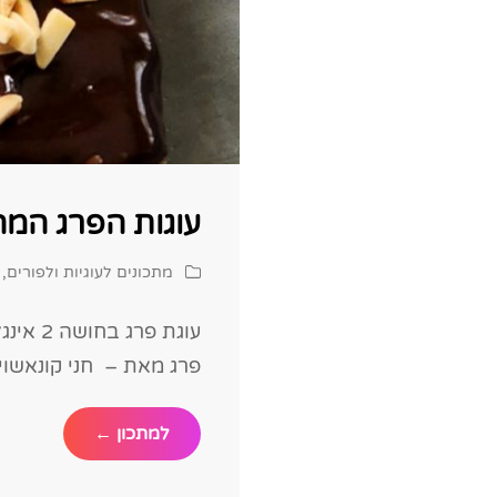
עוגות הפרג המ
Cat
מתכונים לעוגיות ולפורים
,
Links
עוגת פ
פרג מאת – חני קונאשויל
עוגות
למתכון ←
הפרג
המהממות