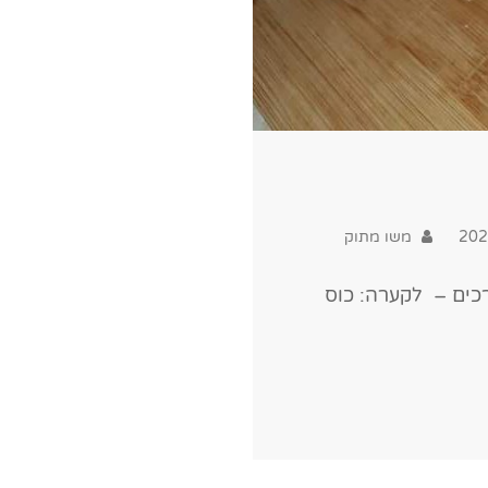
משו מתוק
כים – לקערה: כוס