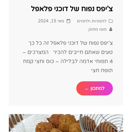
צ'יפס נפוח של דוכני פלאפל
Posted
Cat
לחמניות ולחמים
מאי 15, 2024
on
Links
משו מתוק
צ'יפס נפוח של דוכני פלאפל זה כל כך
טעים שאתם חייבים להכיר המצרכים –
4 תפוחי אדמה לבלילה – כוס וחצי קמח
תופח חצי
צ'יפס
למתכון ←
נפוח
של
דוכני
פלאפל