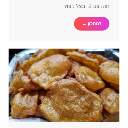
מהקצב 2 בצל קצוץ
מתכון
למתכון ←
מעולה
לקבב
עסיסי
ממש
אגדי