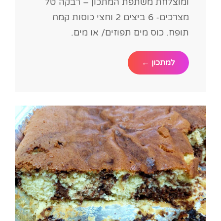
ומוצלחת משתפת המתכון – רבקה טל
מצרכים- 6 ביצים 2 וחצי כוסות קמח
תופח. כוס מים תפוזים/ או מים.
עוגת
למתכון ←
תפוזים
שיש
שוקולד