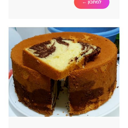
עוגת
למתכון ←
שיש
מושלמת