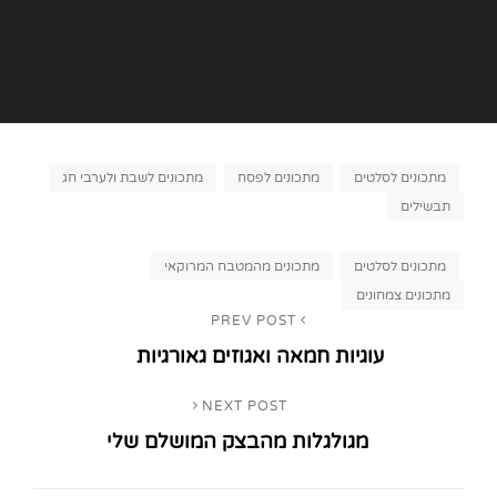
Categories
מתכונים לסלטים
מתכונים לפסח
מתכונים לשבת ולערבי חג
תבשילים
Tags,
מתכונים לסלטים
מתכונים מהמטבח המרוקאי
מתכונים צמחונים
ניווט
PREV POST
Previous
עוגיות חמאה ואגוזים גאורגיות
Post
NEXT POST
Next
מגולגלות מהבצק המושלם שלי
Post