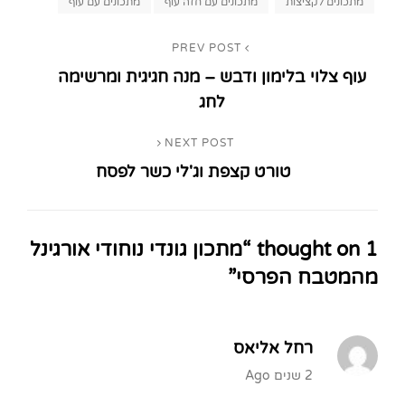
מתכונים לקציצות
מתכונים עם חזה עוף
מתכונים עם עוף
ניווט
PREV POST
Previous
עוף צלוי בלימון ודבש – מנה חגיגית ומרשימה
Post
לחג
NEXT POST
Next
טורט קצפת וג'לי כשר לפסח
Post
1 thought on “
מתכון גונדי נוחודי אורגינל
מהמטבח הפרסי
”
רחל אליאס
says:
2 שנים Ago