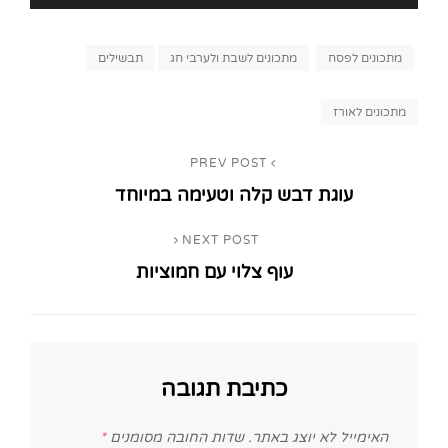
Categories
מתכונים לפסח
מתכונים לשבת ולערבי חג
תבשילים
Tags,
מתכונים לאורז
ניווט
PREV POST
Previous
עוגת דבש קלה וטעימה במיוחד
Post
NEXT POST
Next
עוף צלוי עם חמוציות
Post
כתיבת תגובה
האימייל לא יוצג באתר.
שדות החובה מסומנים
*