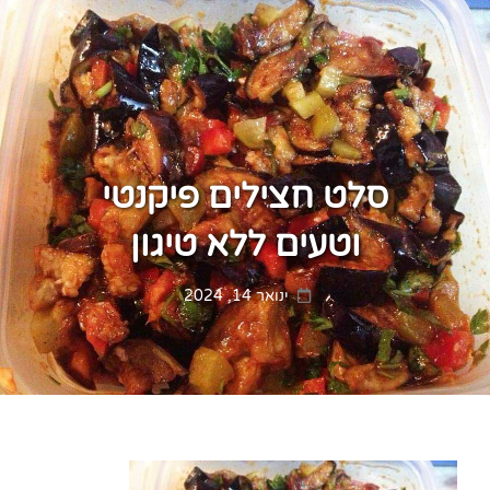
סלט חצילים פיקנטי
וטעים ללא טיגון
Posted
ינואר 14, 2024
on