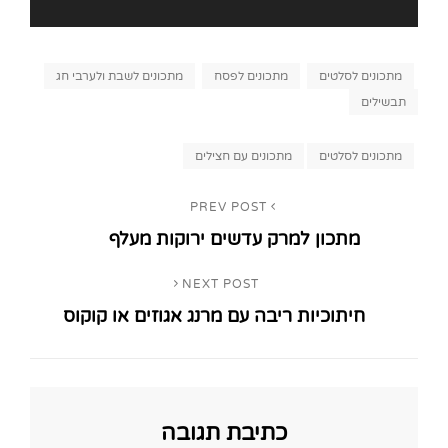
Categories
מתכונים לסלטים
מתכונים לפסח
מתכונים לשבת ולערבי חג
תבשילים
Tags,
מתכונים לסלטים
מתכונים עם חצילים
ניווט
PREV POST
Previous
מתכון למרק עדשים ירוקות מעלף
Post
NEXT POST
Next
חיתוכיות ריבה עם מרנג אגוזים או קוקוס
Post
כתיבת תגובה