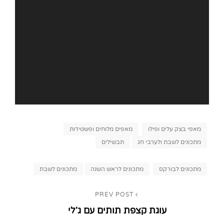
Categories
מאפי בצק עלים ופילו
מאפים מלוחים ופשטידות
מתכונים לשבת ולערבי חג
תבשילים
Tags,
מתכונים לבורקס
מתכונים לראש השנה
מתכונים לשבת
ניווט
PREV POST
Previous
עוגת קצפת תותים עם ג'לי
Post