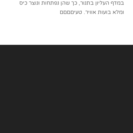
במדף העליון בתנור, כך שהן נפתחות ונוצר כיס
ומלא בועות אוויר. טעיםםםם