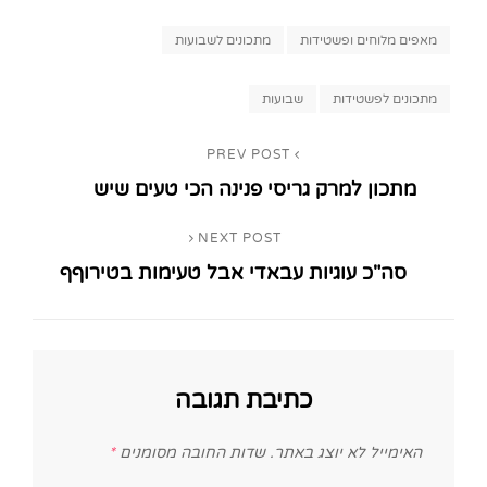
Categories
מאפים מלוחים ופשטידות
מתכונים לשבועות
Tags,
מתכונים לפשטידות
שבועות
ניווט
PREV POST
Previous
מתכון למרק גריסי פנינה הכי טעים שיש
Post
NEXT POST
Next
סה"כ עוגיות עבאדי אבל טעימות בטירוףף
Post
כתיבת תגובה
האימייל לא יוצג באתר.
שדות החובה מסומנים
*