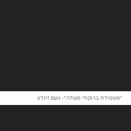
*פשטידת ברוקולי מעולה*- נועם זיגדון