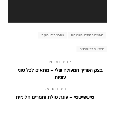
Categories
מאפים מלוחים ופשטידות
מתכונים לשבועות
Tags,
מתכונים לפשטידות
ניווט
PREV POST
Previous
בצק הפריך המעולה שלי – מתאים לכל סוגי
Post
עוגיות
NEXT POST
Next
טישפישטי – עוגת סולת ותמרים חלומית
Post