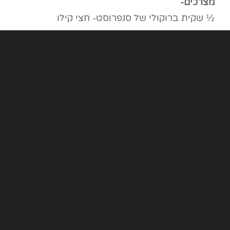
מצרכים-
½ שקית ברוקולי של סנפרוסט- חצי קילו