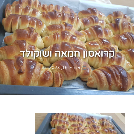
קרואסון חמאה ושוקולד
Posted
אפריל 16, 2023
on