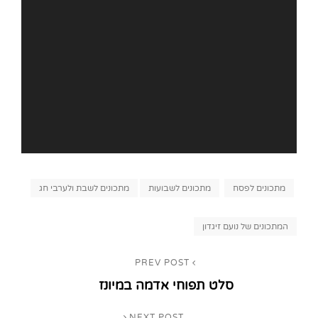
Categories
מתכונים לפסח
מתכונים לשבועות
מתכונים לשבת ולערבי חג
Tags,
המתכונים של נועם זיגדון
ניווט
PREV POST
Previous
סלט תפוחי אדמה במיונז
Post
NEXT POST