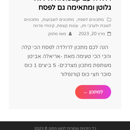
גלוטן ומתאימה גם לפסח
Cat
מתכונים לפסח
,
מתכונים לשבועות
,
מתכונים
Links
לשבת ולערבי חג
,
עוגות קצפת
,
קינוחי פרווה
Posted
מרץ 20, 2023
משו מתוק
on
הנה לכם מתכון לרולדה לפסח הכי קלה
והכי הכי טעימה מאת -אריאלה אביטן
משתפת מתכון מצרכים- 5 ביצים 1 כוס
סוכר חצי כוס קורנפלור
רולדה
למתכון ←
עם
קצפת
והיא
ללא
גלוטן
ומתאימה
כל הזכויות שמורות למשו מתוק © 2023