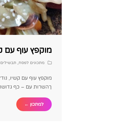
מוקפץ עוף עם קש
Cat
מתכונים לפסח
,
תבשילים
Links
מוקפץ עוף עם קשיו, נוד
ךהשרות עם – כף גדושה 
מוקפץ
למתכון ←
עוף
עם
קשיו,
נודלס