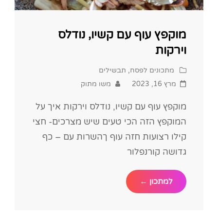
מוקפץ עוף עם קשיו, נודלס
וירקות
Cat
מתכונים לפסח
,
תבשילים
Links
Posted
מרץ 16, 2023
משו מתוק
on
מוקפץ עוף עם קשיו, נודלס וירקות איך על
המוקפץ הזה הכי טעים שיש מצרכים- חצי
קילו רצועות חזה עוף ךהשרות עם – כף
גדושה קורנפלור
מוקפץ
למתכון ←
עוף
עם
קשיו,