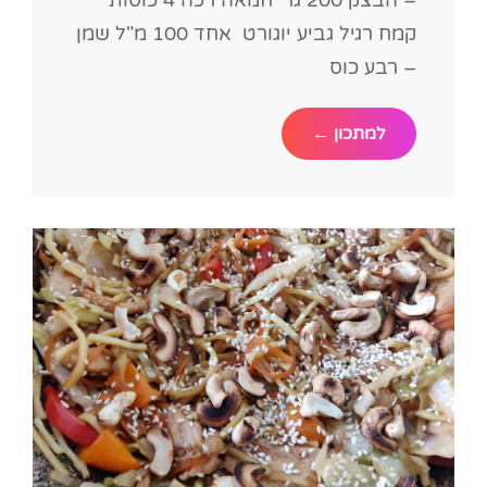
– הבצק 200 גר' חמאה רכה 4 כוסות
קמח רגיל גביע יוגורט אחד 100 מ"ל שמן
– רבע כוס
בוריקיטס
למתכון ←
מהיר
לשבת