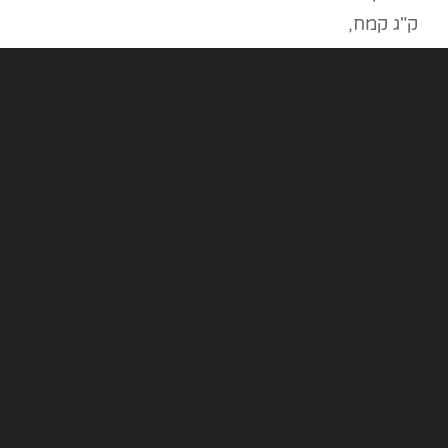
ק"ג קמח,