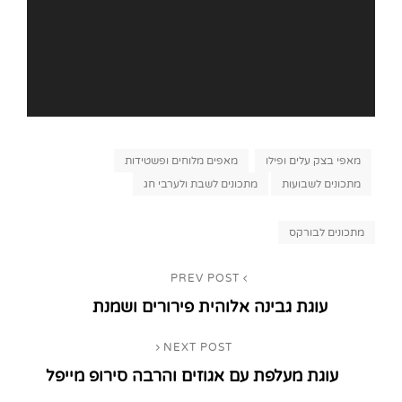
Categories
מאפי בצק עלים ופילו
מאפים מלוחים ופשטידות
מתכונים לשבועות
מתכונים לשבת ולערבי חג
Tags,
מתכונים לבורקס
ניווט
PREV POST
Previous
עוגת גבינה אלוהית פירורים ושמנת
Post
NEXT POST
Next
עוגת מעלפת עם אגוזים והרבה סירופ מייפל
Post