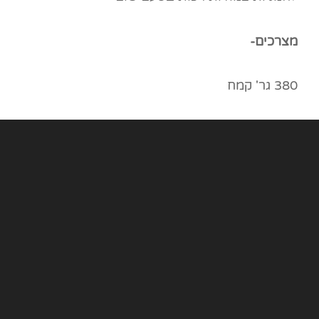
מצרכים-
380 גר' קמח