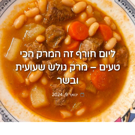
ליום חורף זה המרק הכי
טעים – מרק גולש שעועית
ובשר
Posted
ינואר 9, 2024
on