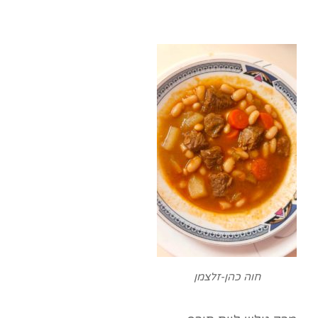
חוה כהן-זלצמן