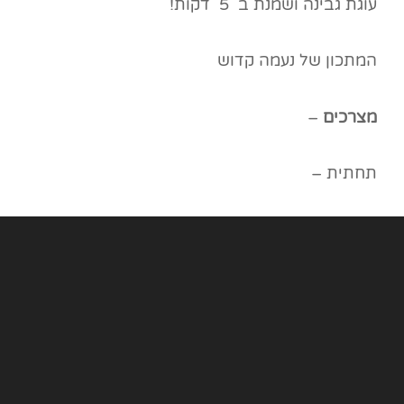
עוגת גבינה ושמנת ב 5 דקות!
המתכון של נעמה קדוש
מצרכים
–
ת
חתית –